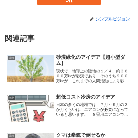
シンプルビジョン
関連記事
砂漠緑化のアイデア【超小型ダ
環境
ム】
現状で、地球上の陸地の１／４、約３６
００万㎢が砂漠であり、そのうち９００
万㎢が、これまでの人間活動により砂漠
化した面積だそうです。 ちなみに９０
０万㎢は、アメリカの国土面積に匹敵す
る面積になり、その面積を人間が砂漠に
超低コスト冷房のアイデア
住宅
してしまったことになりま...
日本の多くの地域では、７月～９月の３
か月くらいは、エアコンが必要になって
いると思います。 ８畳用エアコンで、
０．６ｋｗ×３０円／ｋｗ×１０ｈ×３０
日とすると、１か月電気代は、５４００
円くらいになります。 戸建てで、複数
部屋でエアコン同時使用...
クマは拳銃で倒せるか
環境