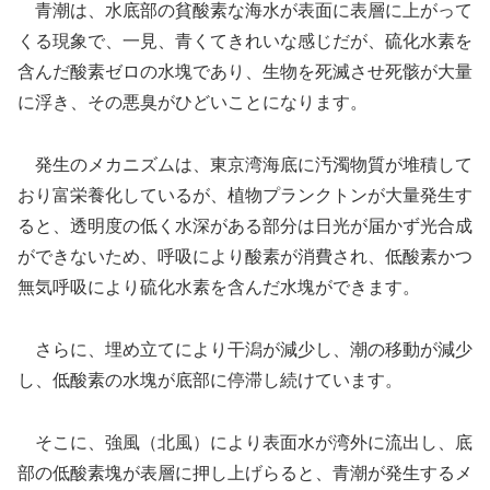
青潮は、水底部の貧酸素な海水が表面に表層に上がって
くる現象で、一見、青くてきれいな感じだが、硫化水素を
含んだ酸素ゼロの水塊であり、生物を死滅させ死骸が大量
に浮き、その悪臭がひどいことになります。
発生のメカニズムは、東京湾海底に汚濁物質が堆積して
おり富栄養化しているが、植物プランクトンが大量発生す
ると、透明度の低く水深がある部分は日光が届かず光合成
ができないため、呼吸により酸素が消費され、低酸素かつ
無気呼吸により硫化水素を含んだ水塊ができます。
さらに、埋め立てにより干潟が減少し、潮の移動が減少
し、低酸素の水塊が底部に停滞し続けています。
そこに、強風（北風）により表面水が湾外に流出し、底
部の低酸素塊が表層に押し上げらると、青潮が発生するメ