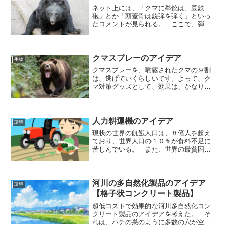
ネット上には、「クマに拳銃は、豆鉄
砲」とか「頭蓋骨は銃弾を弾く」といっ
たコメントが見られる。 ここで、弾丸
の諸元（口径、マズルエネルギー(j)）を
並べてみると口径マズルエネルギー(j)特
徴ライフル弾（クマ猟）7.6mm約
3500j22lr弾...
クマスプレーのアイデア
生物
クマスプレーを、噴霧されたクマの９割
は、逃げていくらしいです。よって、ク
マ対策グッズとして、効果は、かなり期
待できるグッズです。 しかし、普及率
は、いまいちです。 理由は、値段が高
い（多くは１万円以上する）、また、ガ
ススプレーはガス圧等の経...
人力耕運機のアイデア
環境
現状の世界の飢餓人口は、８億人を超え
ており、世界人口の１０％が食料不足に
苦しんでいる。 また、世界の最貧困層
人口（日1.9米ドル未満で暮らす人口）
は、６億8500万人となっている。 食糧
危機＋最貧困地域は、サハラ以南や西ア
ジアに集中する傾向...
河川の多自然化製品のアイデア
環境
【格子状コンクリート製品】
超低コストで効果的な河川多自然化コン
クリート製品のアイデアを考えた。 そ
れは、ハチの巣のように多数の穴が空い