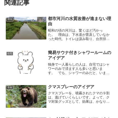
関連記事
都市河川の水質改善が進まない理
環境
由
昭和の頃の河川は、驚くほど汚かっ
た。 理由は、下水道が普及していなか
った時代、トイレは汲み取り、台所排水
は、そのまま垂れ流しが普通だったの
で、川は、洗剤で泡立ち、野菜くずや、
ご飯粒が普通に流れていた。 子供時代
簡易サウナ付きシャワールームの
住宅
は、そんな川で魚とりをしていた...
アイデア
独身で一人暮らしの人は、自宅ではシャ
ワーのみで済ます人も多いと思いま
す。 でも、シャワーのみだと、いまい
ち体が暖まらない感じです。 長期的な
健康面では、入浴した方が良いと思いま
す。 しかし「湯船に溜めるのも億劫」
クマスプレーのアイデア
生物
という人のために、簡易サウナ...
クマスプレーを、噴霧されたクマの９割
は、逃げていくらしいです。よって、ク
マ対策グッズとして、効果は、かなり期
待できるグッズです。 しかし、普及率
は、いまいちです。 理由は、値段が高
い（多くは１万円以上する）、また、ガ