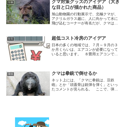
ススプレーはガス圧等の経...
クマ対策グッズのアイデア（大き
生物
な目と口が描かれた商品）
旭山動物園の行動展示で、北極クマが、
アクリルガラス越に、人に向かって水に
飛び込むコーナーが有名だが、クマは、
水面すれすれに見える人間をアザラシに
見立てているらしいです。 クマは、人
間が一瞬目線を逸らした瞬間に、ガッと
超低コスト冷房のアイデア
住宅
来るので、人間側は気が付...
日本の多くの地域では、７月～９月の３
か月くらいは、エアコンが必要になって
いると思います。 ８畳用エアコンで、
０．６ｋｗ×３０円／ｋｗ×１０ｈ×３０
日とすると、１か月電気代は、５４００
円くらいになります。 戸建てで、複数
部屋でエアコン同時使用...
クマは拳銃で倒せるか
環境
ネット上には、「クマに拳銃は、豆鉄
砲」とか「頭蓋骨は銃弾を弾く」といっ
たコメントが見られる。 ここで、弾丸
の諸元（口径、マズルエネルギー(j)）を
並べてみると口径マズルエネルギー(j)特
徴ライフル弾（クマ猟）7.6mm約
3500j22lr弾...